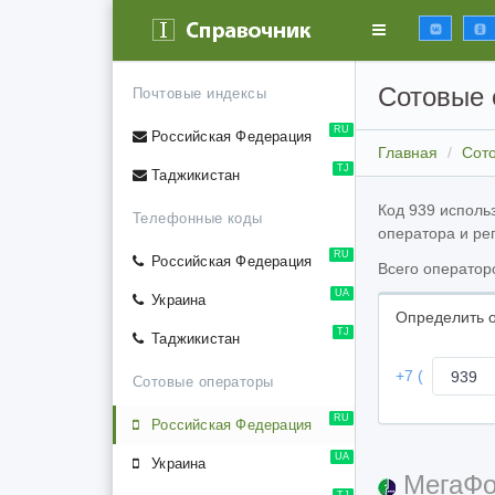
Сотовые 
Почтовые индексы
RU
Российская Федерация
Главная
Сот
TJ
Таджикистан
Код 939 исполь
Телефонные коды
оператора и ре
RU
Российская Федерация
Всего операторо
UA
Украина
Определить о
TJ
Таджикистан
Код
+7 (
Сотовые операторы
операт
RU
Российская Федерация
UA
Украина
МегаФо
TJ