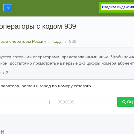
операторы с кодом 939
овые операторы России
Коды
939
зуется сотовыми операторами, представленными ниже. Чтобы точн
гион, достаточно посмотреть на первые 2-3 цифры номера абонент
в: 2.
ператора, регион и город по номеру сотового
Номер
)
Опр
ора
телефона
н