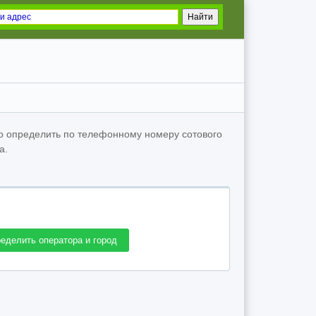
о определить по телефонному номеру сотового
а.
еделить оператора и город