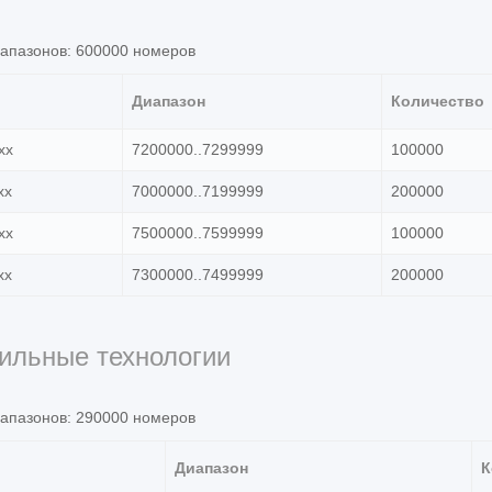
иапазонов: 600000 номеров
Диапазон
Количество
xx
7200000..7299999
100000
xx
7000000..7199999
200000
xx
7500000..7599999
100000
xx
7300000..7499999
200000
ильные технологии
иапазонов: 290000 номеров
Диапазон
К