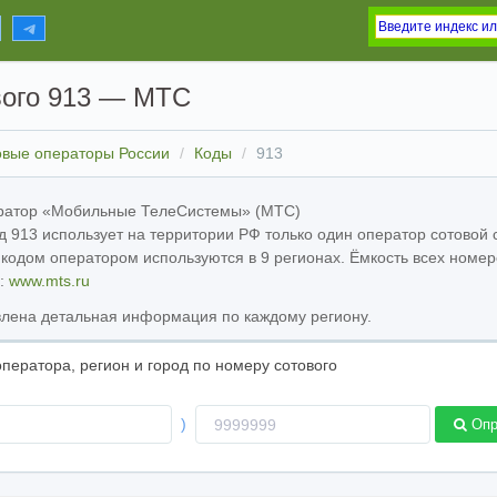
вого 913 — МТС
овые операторы России
Коды
913
ратор «Мобильные ТелеСистемы» (МТС)
 913 использует на территории РФ только один оператор сотово
 кодом оператором используются в 9 регионах. Ёмкость всех номер
а:
www.mts.ru
лена детальная информация по каждому региону.
ператора, регион и город по номеру сотового
Номер
)
Опр
ора
телефона