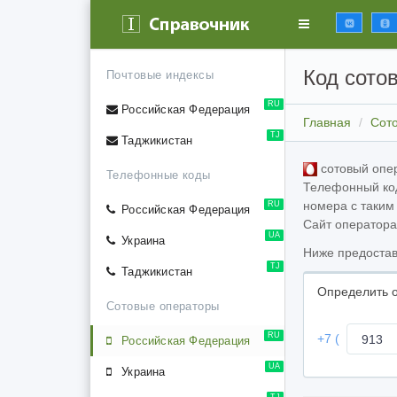
Код сото
Почтовые индексы
RU
Российская Федерация
Главная
Сот
TJ
Таджикистан
сотовый опе
Телефонные коды
Телефонный код
номера с таким
RU
Российская Федерация
Сайт оператор
UA
Украина
Ниже предостав
TJ
Таджикистан
Определить о
Сотовые операторы
Код
RU
+7 (
Российская Федерация
операт
UA
Украина
TJ