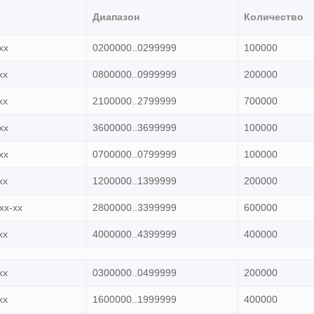
Диапазон
Количество
xx
0200000..0299999
100000
xx
0800000..0999999
200000
xx
2100000..2799999
700000
xx
3600000..3699999
100000
xx
0700000..0799999
100000
xx
1200000..1399999
200000
xx-xx
2800000..3399999
600000
xx
4000000..4399999
400000
xx
0300000..0499999
200000
xx
1600000..1999999
400000