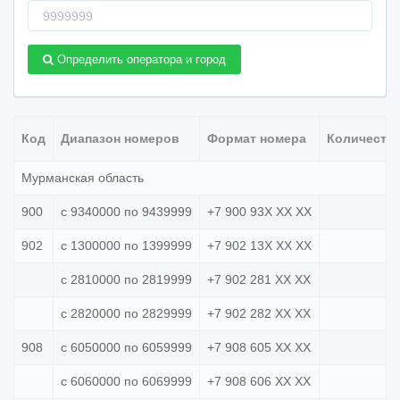
Номер
телефона
Определить оператора и город
Код
Диапазон номеров
Формат номера
Количеств
Мурманская область
900
с 9340000 по 9439999
+7 900 93X XX XX
902
с 1300000 по 1399999
+7 902 13X XX XX
с 2810000 по 2819999
+7 902 281 XX XX
с 2820000 по 2829999
+7 902 282 XX XX
908
с 6050000 по 6059999
+7 908 605 XX XX
с 6060000 по 6069999
+7 908 606 XX XX