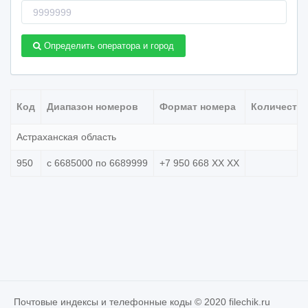
Номер
телефона
Определить оператора и город
Код
Диапазон номеров
Формат номера
Количеств
Астраханская область
950
с 6685000 по 6689999
+7 950 668 XX XX
Почтовые индексы и телефонные коды © 2020 filechik.ru