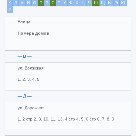
К
Л
М
Н
О
П
Р
С
Т
У
Ф
Х
Ц
Ч
Ш
Щ
Ы
Э
Ю
Я
Улица
Номера домов
— В —
ул. Волжская
1, 2, 3, 4, 5
— Д —
ул. Дорожная
1, 2 стр 2, 3, 10, 11, 13, 4 стр 4, 5, 6 стр 6, 7, 8, 9