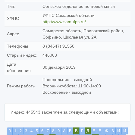
Тип:
Сельское отделение почтовой связи
УФПС Самарской области
УФПС
http://www.samufps.ru/
Самарская область, Приволжский район,
Адрес
Софьино, Школьная ул, 2А
Телефоны
8 (84647) 91550
Старый индекс
446063
Дата
30 декабря 2019
обновления
Понедельник - выходной
Режим работы
Вторник-суббота: 11:00-14:00
Воскресенье - выходной
Индекс 445543 закреплен за следующими объектами:
0
1
2
3
4
5
6
7
8
9
А
Б
В
Г
Д
Е
Ё
Ж
З
И
Й