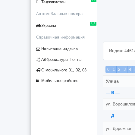
Таджикистан
Автомобильные номера
UA
Украина
Справочная информация
Написание индекса
Индекс 4461
Аббревиатуры Почты
0
1
2
3
4
С мобильного 01, 02, 03
Мобильное рабство
Улица
— В —
ул. Ворошило
— Д —
ул. Дорожная