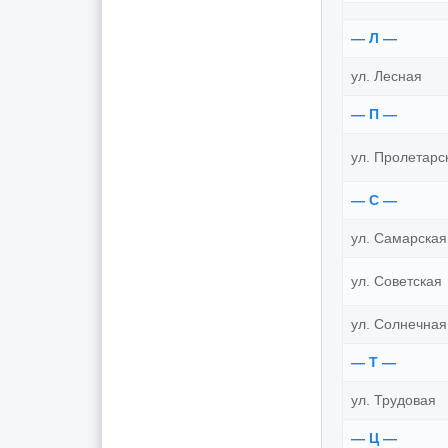
— Л —
ул. Лесная
— П —
ул. Пролетарс
— С —
ул. Самарская
ул. Советская
ул. Солнечная
— Т —
ул. Трудовая
— Ц —