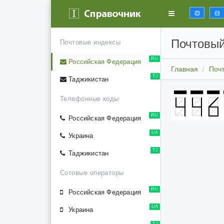
Почтовый
Почтовые индексы
RU
Российская Федерация
Главная
Поч
TJ
Таджикистан
Телефонные коды
RU
Российская Федерация
UA
Украина
TJ
Таджикистан
Сотовые операторы
RU
Российская Федерация
UA
Украина
TJ