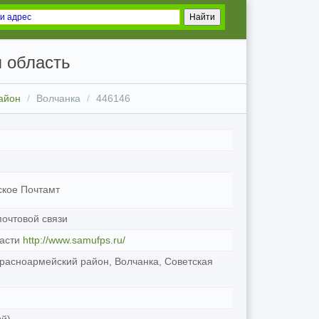
 область
айон
Волчанка
446146
кое Почтамт
очтовой связи
асти
http://www.samufps.ru/
Красноармейский район, Волчанка, Советская