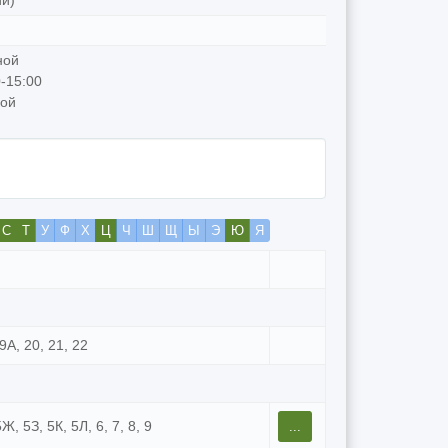
й)
ной
-15:00
ной
С
Т
У
Ф
Х
Ц
Ч
Ш
Щ
Ы
Э
Ю
Я
19А, 20, 21, 22
5Ж, 5З, 5К, 5Л, 6, 7, 8, 9
...