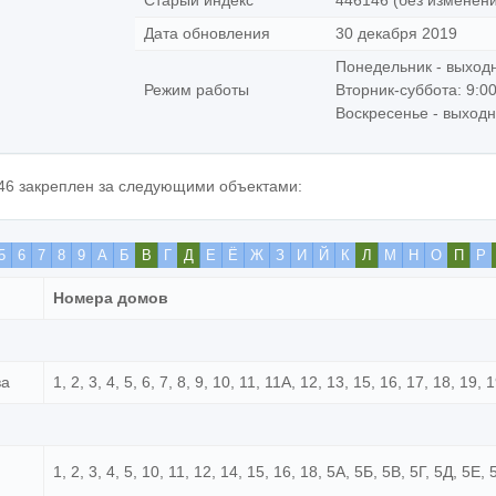
Старый индекс
446146 (без изменени
Дата обновления
30 декабря 2019
Понедельник - выход
Режим работы
Вторник-суббота: 9:00
Воскресенье - выход
46 закреплен за следующими объектами:
5
6
7
8
9
А
Б
В
Г
Д
Е
Ё
Ж
З
И
Й
К
Л
М
Н
О
П
Р
Номера домов
ва
1, 2, 3, 4, 5, 6, 7, 8, 9, 10, 11, 11А, 12, 13, 15, 16, 17, 18, 19, 
1, 2, 3, 4, 5, 10, 11, 12, 14, 15, 16, 18, 5А, 5Б, 5В, 5Г, 5Д, 5Е, 