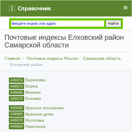
Почтовые индексы Елховский район
Самарской области
Главная
Почтовые индексы России
Самарская область
Елховский район
Березовка
446874
Борма
446873
Вязовка
446886
Елховка
446870
Красное поселение
446880
Красные дома
446885
Мулловка
446878
Никитинка
446884