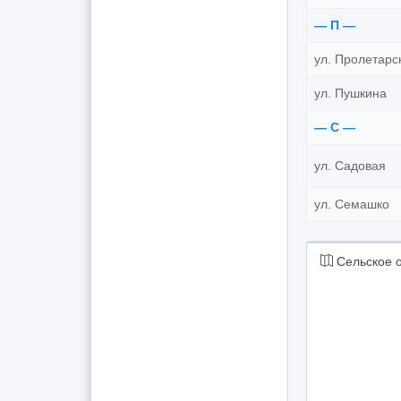
— П —
ул. Пролетарс
ул. Пушкина
— С —
ул. Садовая
ул. Семашко
Сельское о