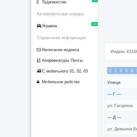
Таджикистан
Автомобильные номера
UA
Украина
Справочная информация
Написание индекса
Индекс 4316
Аббревиатуры Почты
0
1
2
3
4
С мобильного 01, 02, 03
Мобильное рабство
Улица
— Г —
ул. Гагарина
— Д —
ул. Демьяна Б