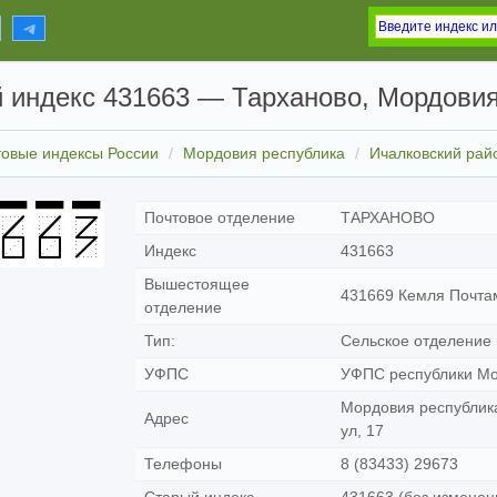
 индекс 431663 — Тарханово, Мордовия
товые индексы России
Мордовия республика
Ичалковский рай
Почтовое отделение
ТАРХАНОВО
Индекс
431663
Вышестоящее
431669 Кемля Почта
отделение
Тип:
Сельское отделение 
УФПС
УФПС республики М
Мордовия республика
Адрес
ул, 17
Телефоны
8 (83433) 29673