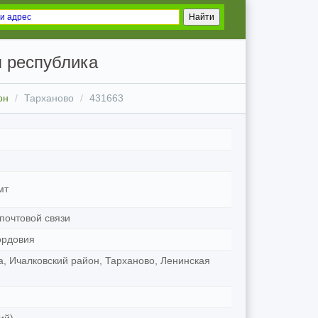
 республика
он
Тарханово
431663
мт
почтовой связи
ордовия
, Ичалковский район, Тарханово, Ленинская