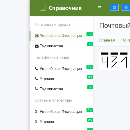
Почтовый
Почтовые индексы
RU
Российская Федерация
Главная
Поч
TJ
Таджикистан
Телефонные коды
RU
Российская Федерация
UA
Украина
TJ
Таджикистан
Сотовые операторы
RU
Российская Федерация
UA
Украина
TJ