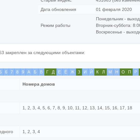
Старый индекс
431663 (без изменен
Дата обновления
01 февраля 2020
Понедельник - выхо
Режим работы
Вторник-суббота: 8:0
Воскресенье - выход
63 закреплен за следующими объектами:
5
6
7
8
9
А
Б
В
Г
Д
Е
Ё
Ж
З
И
Й
К
Л
М
Н
О
П
Р
Номера домов
1, 2, 3, 4, 5, 6, 7, 8, 9, 10, 11, 12, 13, 14, 15, 16, 17, 18
едного
1, 2, 3, 4