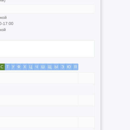
ий)
дной
0-17:00
ной
С
Т
У
Ф
Х
Ц
Ч
Ш
Щ
Ы
Э
Ю
Я