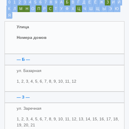
0
1
2
3
4
5
6
7
8
9
А
Б
В
Г
Д
Е
Ё
Ж
З
И
Й
К
Л
М
Н
О
П
Р
С
Т
У
Ф
Х
Ц
Ч
Ш
Щ
Ы
Э
Ю
Я
Улица
Номера домов
— Б —
ул. Базарная
1, 2, 3, 4, 5, 6, 7, 8, 9, 10, 11, 12
— З —
ул. Заречная
1, 2, 3, 4, 5, 6, 7, 8, 9, 10, 11, 12, 13, 14, 15, 16, 17, 18,
19, 20, 21